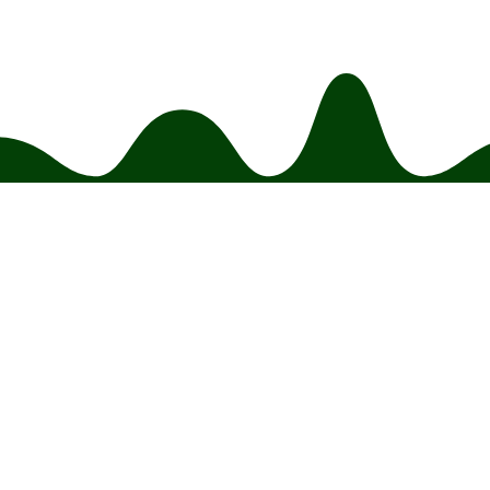
Tel. 
eMail : vi
상호: 비바테크 대표자: 
주소: (우)35203 대전광역시
Copyright ⓒ 2017 VI